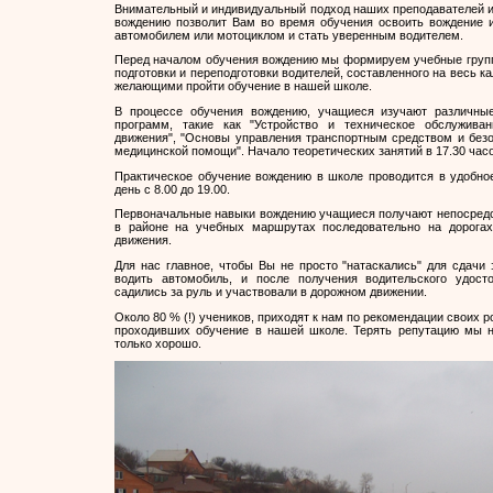
Внимательный и индивидуальный подход наших преподавателей и
вождению позволит Вам во время обучения освоить вождение и
автомобилем или мотоциклом и стать уверенным водителем.
Перед началом обучения вождению мы формируем учебные групп
подготовки и переподготовки водителей, составленного на весь к
желающими пройти обучение в нашей школе.
В процессе обучения вождению, учащиеся изучают различные
программ, такие как "Устройство и техническое обслуживан
движения", "Основы управления транспортным средством и безо
медицинской помощи". Начало теоретических занятий в 17.30 часо
Практическое обучение вождению в школе проводится в удобное
день с 8.00 до 19.00.
Первоначальные навыки вождению учащиеся получают непосредс
в районе на учебных маршрутах последовательно на дорога
движения.
Для нас главное, чтобы Вы не просто "натаскались" для сдачи 
водить автомобиль, и после получения водительского удост
садились за руль и участвовали в дорожном движении.
Около 80 % (!) учеников, приходят к нам по рекомендации своих р
проходивших обучение в нашей школе. Терять репутацию мы н
только хорошо.