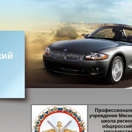
кий
Профессиональ
учреждение Мясн
школа регио
общероссий
государств