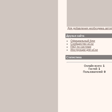
Для добавления необходима авто
Друзья сайта
Официальный блог
Сообщество uCoz
FAQ по системе
Инструкции для uCoz
Статистика
Онлайн всего:
1
Гостей:
1
Пользователей:
0