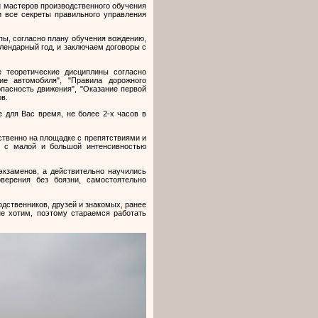
 мастеров производственного обучения
 все секреты правильного управления
ы, согласно плану обучения вождению,
алендарный год, и заключаем договоры с
 теоретические дисциплины согласно
ие автомобиля", "Правила дорожного
пасность движения", "Оказание первой
в.
 для Вас время, не более 2-х часов в
твенно на площадке с препятствиями и
х с малой и большой интенсивностью
экзаменов, а действительно научились
оверения без боязни, самостоятельно
одственников, друзей и знакомых, ранее
е хотим, поэтому стараемся работать