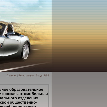
Главная
|
Регистрация
|
Вход
|
RSS
ное образовательное
иковская автомобильная
нального отделения
ской общественно-
енной организации